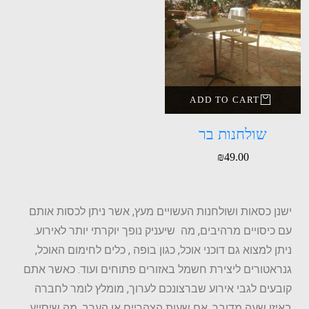
ADD TO CART
שולחנות בר
₪
49.00
ישנן כסאות ושולחנות העשויים מעץ, אשר ניתן לכסות אותם
עם כיסויים מרהיבים, מה שיעניק נופך יוקרתי יותר לאירוע.
ניתן למצוא גם דוכני אוכל, כגון בופה , כלים לחימום האוכל,
גנראטורים ליצירת חשמל באזורים פתוחים ועוד. כאשר אתם
קובעים לגבי אירוע שברצונכם לערוך, מומלץ לומר לחברה
באיזו שעה מדובר, אם שעות הצהריים או הערב, מה שיסייע