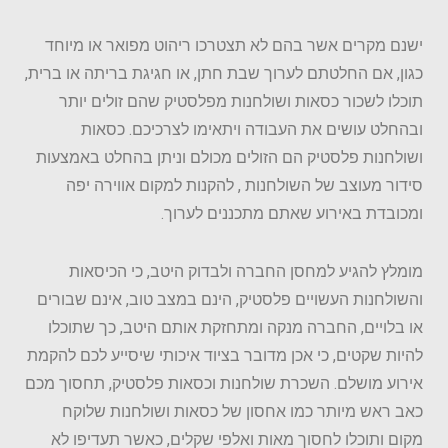
ישנם מקרים אשר בהם לא תצטרכו ריהוט מפואר או מיוחד
כגון, אם החלטתם לערוך שבת חתן, או חגיגת בריתה או ברית,
תוכלו לשכור כסאות ושולחנות מפלסטיק שהם זולים יותר
ובהחלט עושים את העבודה ויתאימו לצרכיכם. כסאות
ושולחנות פלסטיק הם הזולים מכולם וניתן בהחלט באמצעות
סידור מעוצב של השולחנות , להקנות למקום אווירה יפה
ומכובדת באירוע שאתם מתכננים לערוך.
מומלץ להגיע למחסן החברה ולבדוק היטב, כי הכיסאות
והשולחנות העשויים פלסטיק, הינם במצב טוב, אינם שבורים
או בלויים, החברה מנקה ומתחזקת אותם היטב, כך שתוכלו
להיות שקטים, כי אכן מדובר בציוד איכותי שיסייע לכם להקמת
אירוע מושלם. השכרת שולחנות וכסאות פלסטיק, תחסוך מכם
כאב ראש מיותר כמו אחסון של כסאות ושולחנות שלוקח
מקום ותוכלו לחסוך מאות ואלפי שקלים, כאשר תעדיפו לא