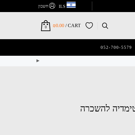
חשבון
ILS
₪
0.00
CART /
0
052-700-5579