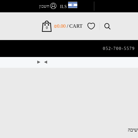
חשבון
ILS
₪
0.00
CART /
0
052-700-5579
שיבה