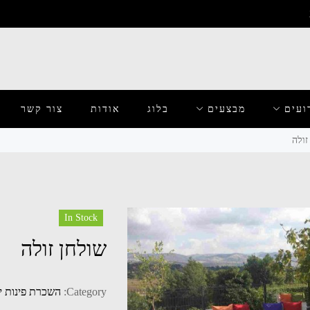
ועים
מבצעים
בלוג
אודות
צור קשר
זולה
In Stock
שולחן זולה
Category:
השכרת פינות י