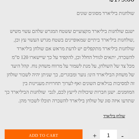
שולחנות ביליארד מסוגים שונים
ישנם שולחנות ביליארד מקצועיים ששטח המגרש שלהם עשוי משיש
,שולחנות ביליארד ביתיים שמאופיינים בשטח מגרש העשוי עץ וכן,
שולחנות ביליארד מתקפלים יש לדעת מראש אם שולחן ביליארד
להשכרה, יתאים לגודל החלל וכן, להקפיד על כך שיישארו 120 ס”מ
מכל צד של השולחן, על מנת לשמור על מרווח משחק נוח. קהל היעד
של משחק הביליארד הינו: נוער ומבוגרים, כך שניתן יהיה לשכור שולחן
זה למסיבות בגילאים השונים ואף לערוך תחרויות מעניינות בין
המוזמנים. ישנן חברות שיכולות לייעץ לכם, לגבי שולחנות הביליארד כך
שתדעו איזה סוג של שולחן ביליארד להשכרה תוכלו לשכור מהן.
שולחן ביליארד
+
-
ADD TO CART