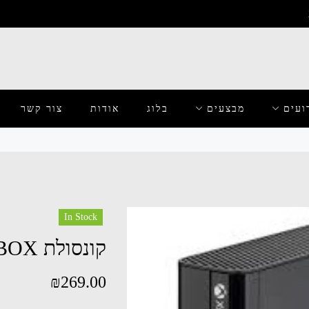
ועים
מבצעים
בלוג
אודות
צור קשר
In Stock
קונסולת XBOX להשכרה
₪
269.00