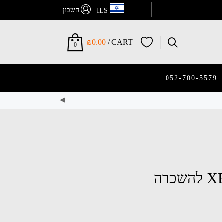
חשבון
ILS
₪
0.00
CART /
0
052-700-5579