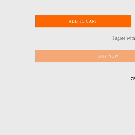
ADD TO CART
I agree wit
BUY NOW
יה