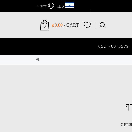
חשבון
ILS
₪
0.00
CART /
0
052-700-5579
ף
כריות