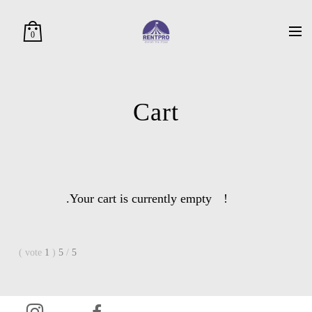
0
Cart
Your cart is currently empty.
)
vote
1
(
5
/
5