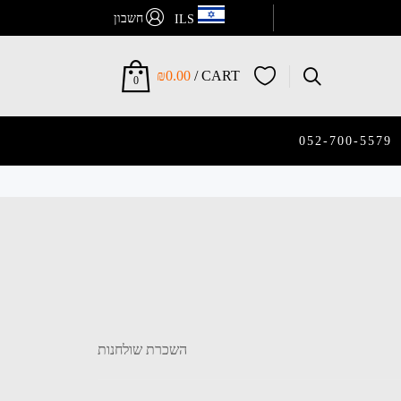
חשבון
ILS
₪
0.00
CART /
0
052-700-5579
השכרת שולחנות