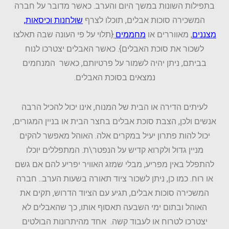
בתפילות השונות במשך היום והערב. כאשר מדובר על חברה
המשכירה סוכות אבלים, תוכלו לצרף
שולחנות וכיסאות
,
מצננים
, מאווררים או
מחממים
{תלוי על פי העונה שבה תאלצו
לשכור את סוכת האבלים}. כאשר האבלים יצטרכו לנוח
בביתם, ניתן יהיה לשמור על פרטיותם, כאשר המנחמים
נמצאים בסוכת האבלים.
לעיתים הדירה או הבית של המנוח, אינו יכול להכיל הרבה
אנשים ולכן, הצבת סוכת אבלים בחצר הבית או בניין המגורים,
יכול להות פתרון יעיל במקרים אלה. האוהל מאפשר להקים
מניין גדול ולקרוא קדיש על הנפטר\ת. המתפללים יוכלו
להתפלל באין מפריע, מבלי שמזג האוויר יפריע להם אם גשם
או רוח. כמו כן, ניתן לשכור ציוד תאורה בשעות הערב.. חברה
המשכירה סוכות אבלים, תגיע עם הציוד הדרוש, תקים את
האוהל ובתום ימי השבעה תאסוף אותו, כך שהאבלים לא
יצטרכו לטרוח או לעבוד קשה. אחד מהיתרונות הבולטים